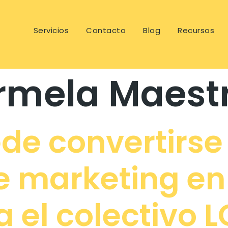
Servicios
Contacto
Blog
Recursos
rmela Maest
e convertirse
 marketing en
 el colectivo 