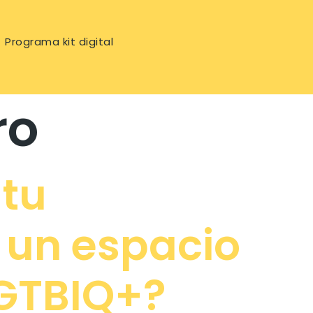
Programa kit digital
ro
 tu
 un espacio
LGTBIQ+?