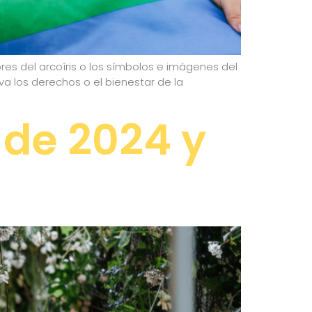
ores del arcoíris o los símbolos e imágenes del
va los derechos o el bienestar de la
l de 2024 y