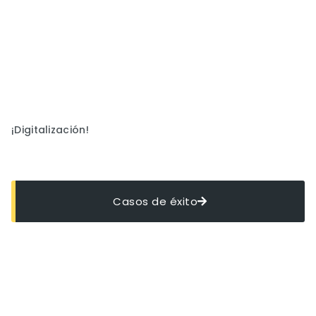
¡Digitalización!
100%
Casos de éxito